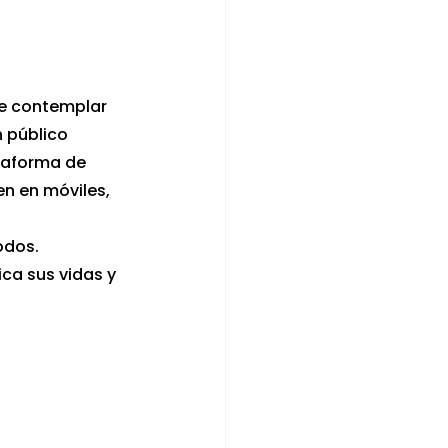
de contemplar 
 público 
taforma de 
n en móviles, 
odos.
ica sus vidas y 