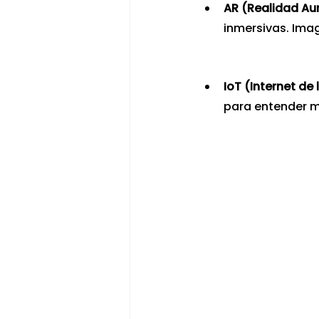
AR (Realidad Au
inmersivas. Imag
IoT (Internet de
para entender me