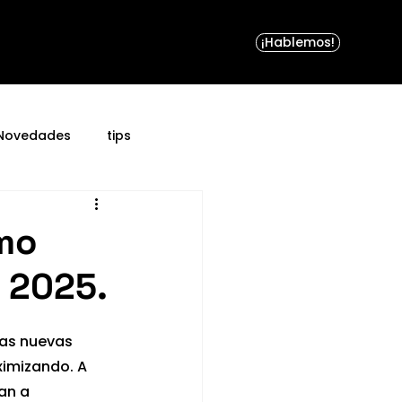
¡Hablemos!
¡Hablemos!
Novedades
tips
omo
l 2025.
las nuevas 
imizando. A 
an a 