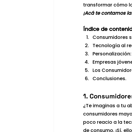
transformar cómo l
¡Acá te contamos la
Índice de contenid
Consumidores sen
Tecnología al re
Personalización
Empresas jóvene
Los Consumidore
Conclusiones.
1. Consumidores
¿Te imaginas a tu a
consumidores mayore
poco reacio a la te
de consumo. ¡Sí, ello