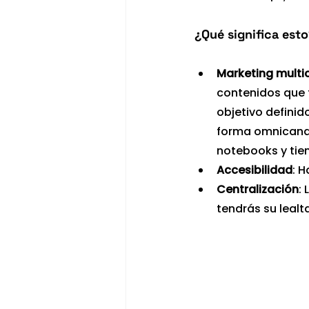
¿Qué significa est
Marketing multi
contenidos que 
objetivo defini
forma omnicanal
notebooks y tien
Accesibilidad
: 
Centralización
:
tendrás su lealt