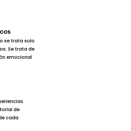
icos
 se trata solo 
s. Se trata de 
ión emocional 
eriencias 
orial de 
de cada 