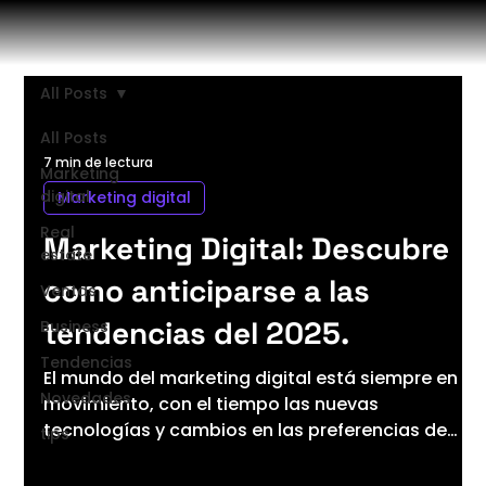
All Posts
All Posts
7 min de lectura
Marketing
digital
Marketing digital
Real
Marketing Digital: Descubre
estate
como anticiparse a las
Ventas
tendencias del 2025.
Business
Tendencias
El mundo del marketing digital está siempre en
Novedades
movimiento, con el tiempo las nuevas
tecnologías y cambios en las preferencias de
tips
los...