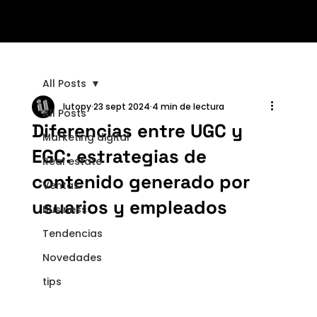
All Posts
Iutopy
23 sept 2024
4 min de lectura
All Posts
Diferencias entre UGC y
Marketing digital
EGC: estrategias de
Real estate
contenido generado por
Ventas
usuarios y empleados
Business
Tendencias
Novedades
tips