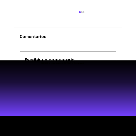
Domina meta ads para e-commerce:
claves para optimizar y maximizar
resultados
Domina Meta Ads para e-commerce:
Comentarios
segmentación avanzada, retargeting y
optimización para potenciar ventas y
atraer más clientes
Escribir un comentario...
@2025 iutopy agency. All Rights Reserved.