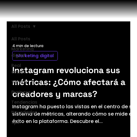
All Posts
All Posts
4 min de lectura
Marketing
digital
Marketing digital
Real
Instagram revoluciona sus
estate
métricas: ¿Cómo afectará a
Ventas
creadores y marcas?
Business
Tendencias
Instagram ha puesto las vistas en el centro de su
Novedades
sistema de métricas, alterando cómo se mide el
éxito en la plataforma. Descubre el...
tips