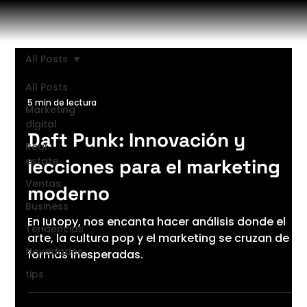
All Posts
All Posts
5 min de lectura
Marketing
digital
Daft Punk: Innovación y
Real
estate
lecciones para el marketing
Ventas
moderno
Business
En Iutopy, nos encanta hacer análisis donde el
Tendencias
arte, la cultura pop y el marketing se cruzan de
Novedades
formas inesperadas.
tips